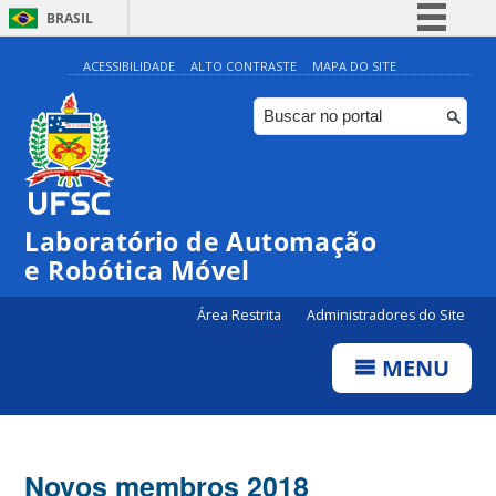
BRASIL
Simplifique!
ACESSIBILIDADE
ALTO CONTRASTE
MAPA DO SITE
Comunica BR
Participe
Acesso à informação
Legislação
Laboratório de Automação
Canais
e Robótica Móvel
Área Restrita
Administradores do Site
MENU
Novos membros 2018