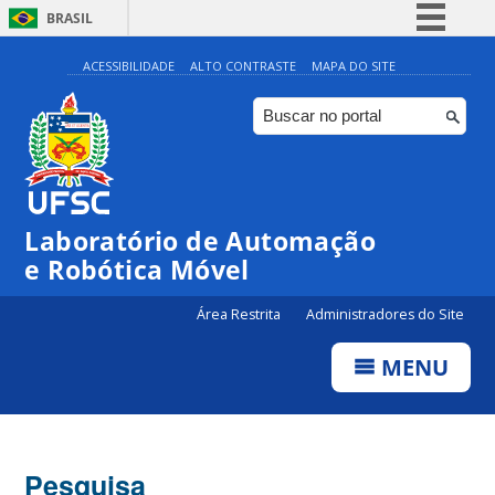
BRASIL
Simplifique!
ACESSIBILIDADE
ALTO CONTRASTE
MAPA DO SITE
Comunica BR
Participe
Acesso à informação
Legislação
Laboratório de Automação
Canais
e Robótica Móvel
Área Restrita
Administradores do Site
MENU
Pesquisa